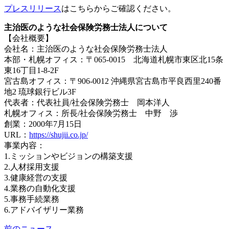
プレスリリース
はこちらからご確認ください。
主治医のような社会保険労務士法人について
【会社概要】
会社名：主治医のような社会保険労務士法人
本部・札幌オフィス：〒065-0015 北海道札幌市東区北15条
東16丁目1-8-2F
宮古島オフィス：〒906-0012 沖縄県宮古島市平良西里240番
地2 琉球銀行ビル3F
代表者：代表社員/社会保険労務士 岡本洋人
札幌オフィス：所長/社会保険労務士 中野 渉
創業：2000年7月15日
URL：
https://shujii.co.jp/
事業内容：
1.ミッションやビジョンの構築支援
2.人材採用支援
3.健康経営の支援
4.業務の自動化支援
5.事務手続業務
6.アドバイザリー業務
前のニュース