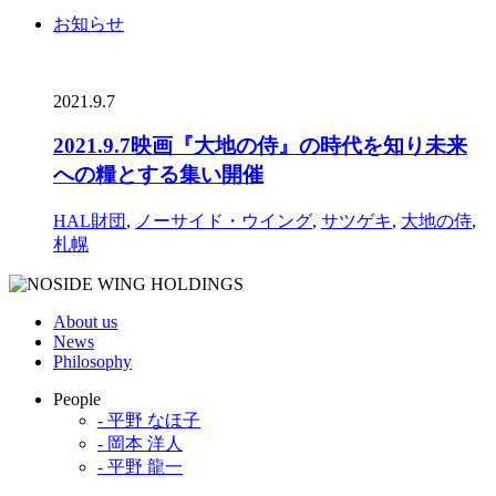
お知らせ
2021.9.7
2021.9.7映画『大地の侍』の時代を知り未来
への糧とする集い開催
HAL財団
,
ノーサイド・ウイング
,
サツゲキ
,
大地の侍
,
札幌
About us
News
Philosophy
People
- 平野 なほ子
- 岡本 洋人
- 平野 龍一