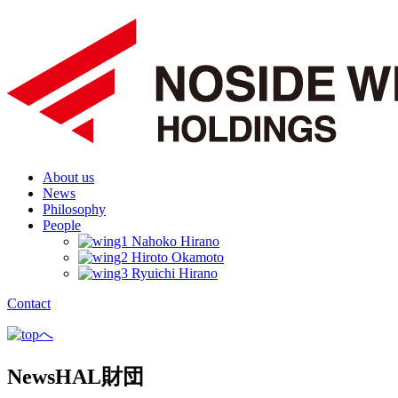
About us
News
Philosophy
People
Contact
News
HAL財団