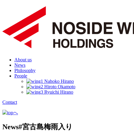
About us
News
Philosophy
People
Contact
News
#宮古島梅雨入り