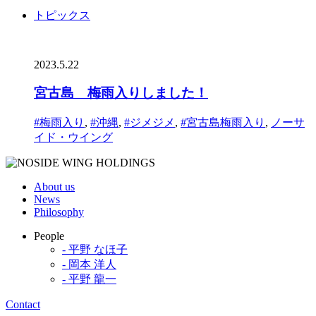
トピックス
2023.5.22
宮古島 梅雨入りしました！
#梅雨入り
,
#沖縄
,
#ジメジメ
,
#宮古島梅雨入り
,
ノーサ
イド・ウイング
About us
News
Philosophy
People
- 平野 なほ子
- 岡本 洋人
- 平野 龍一
Contact