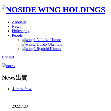
About us
News
Philosophy
People
Contact
News
出資
トピックス
2022.7.28