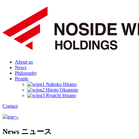
About us
News
Philosophy
People
Contact
News
ニュース